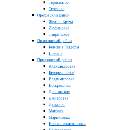
Терноватое
Терсянка
Ореховский район
Желтая Круча
Любимовка
Таврийское
Пологовский район
Конские Раздоры
Пологи
Приазовский район
Александровка
Белоречанское
Владимировка
Воскресенка
Девнинское
Дмитровка
Дунаевка
Маковка
Марьяновка
Новоконстантиновка