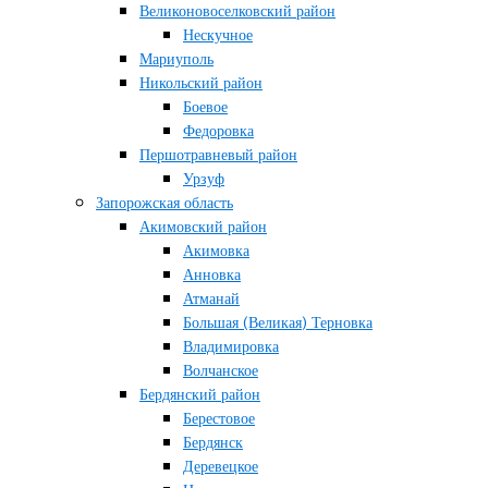
Великоновоселковский район
Нескучное
Мариуполь
Никольский район
Боевое
Федоровка
Першотравневый район
Урзуф
Запорожская область
Акимовский район
Акимовка
Анновка
Атманай
Большая (Великая) Терновка
Владимировка
Волчанское
Бердянский район
Берестовое
Бердянск
Деревецкое