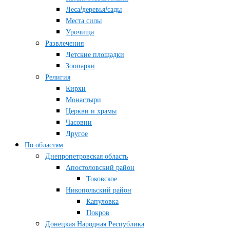
Леса/деревья/сады
Места силы
Урочища
Развлечения
Детские площадки
Зоопарки
Религия
Кирхи
Монастыри
Церкви и храмы
Часовни
Другое
По областям
Днепропетровская область
Апостоловский район
Токовское
Никопольский район
Капуловка
Покров
Донецкая Народная Республика