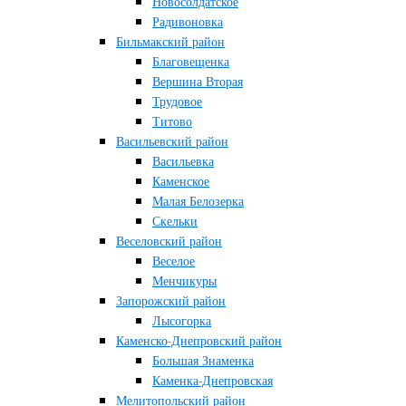
Новосолдатское
Радивоновка
Бильмакский район
Благовещенка
Вершина Вторая
Трудовое
Титово
Васильевский район
Васильевка
Каменское
Малая Белозерка
Скельки
Веселовский район
Веселое
Менчикуры
Запорожский район
Лысогорка
Каменско-Днепровский район
Большая Знаменка
Каменка-Днепровская
Мелитопольский район