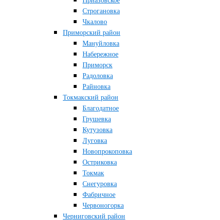
Приазовское
Строгановка
Чкалово
Приморский район
Мануйловка
Набережное
Приморск
Радоловка
Райновка
Токмакский район
Благодатное
Грушевка
Кутузовка
Луговка
Новопрокоповка
Остриковка
Токмак
Снегуровка
Фабричное
Червоногорка
Черниговский район