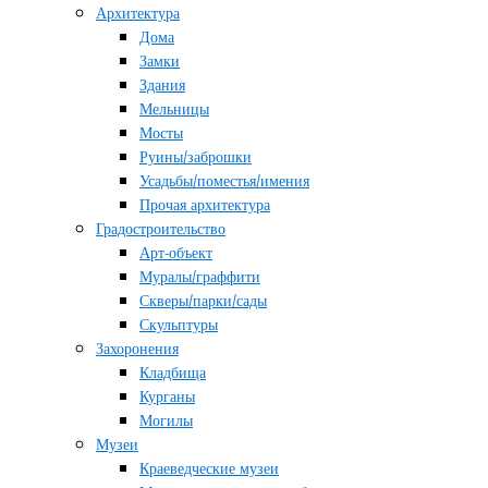
Архитектура
Дома
Замки
Здания
Мельницы
Мосты
Руины/заброшки
Усадьбы/поместья/имения
Прочая архитектура
Градостроительство
Арт-объект
Муралы/граффити
Скверы/парки/сады
Скульптуры
Захоронения
Кладбища
Курганы
Могилы
Музеи
Краеведческие музеи