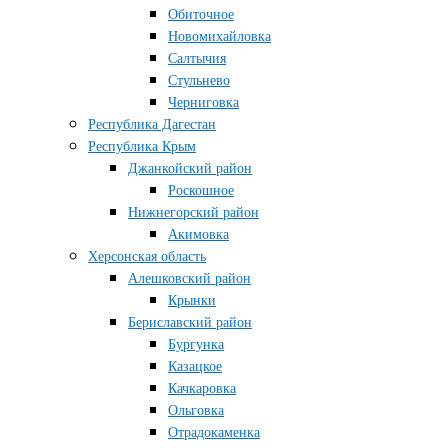
Обиточное
Новомихайловка
Салтычия
Стульнево
Черниговка
Республика Дагестан
Республика Крым
Джанкойский район
Роскошное
Нижнегорский район
Акимовка
Херсонская область
Алешковский район
Крынки
Бериславский район
Бургунка
Казацкое
Качкаровка
Ольговка
Отрадокаменка