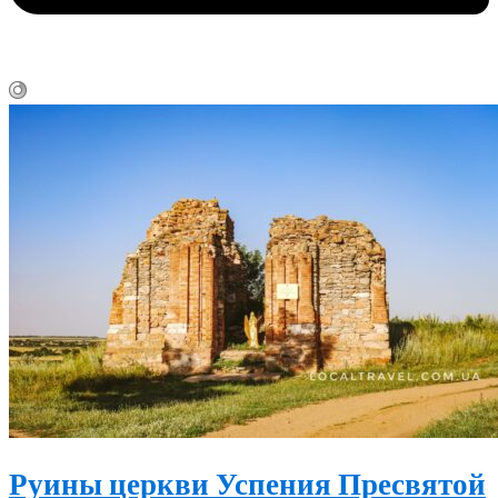
Руины церкви Успения Пресвятой