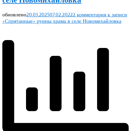
селе Новомихайловка
обновлено
20.03.2025
07.02.2022
2 комментария
к записи
«Спрятанные» руины храма в селе Новомихайловка