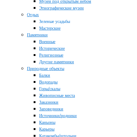
Музеи под открытым небом
Этнографические музеи
Отдых
Зеленые усадьбы
Мастерские
Памятники
Военные
Исторические
Религиозные
Другие памятники
Природные объекты
Балки
Водопады
Горы/скалы
Живописные места
Заказники
Заповедники
Источники/родники
Каньоны
Карьеры
Катакомбы/штольни