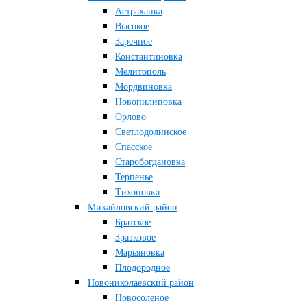
Астраханка
Высокое
Заречное
Константиновка
Мелитополь
Мордвиновка
Новопилиповка
Орлово
Светлодолинское
Спасское
Старобогдановка
Терпенье
Тихоновка
Михайловский район
Братское
Зразковое
Марьяновка
Плодородное
Новониколаевский район
Новосоленое