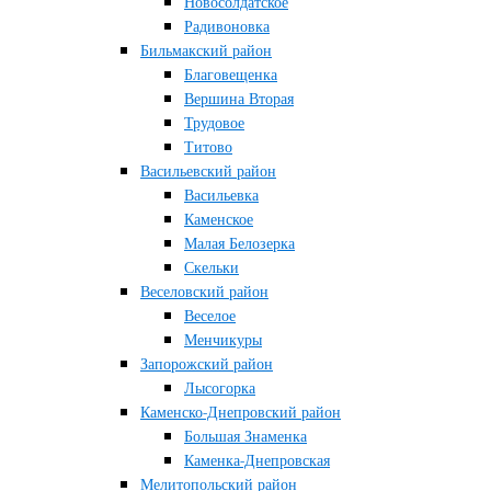
Новосолдатское
Радивоновка
Бильмакский район
Благовещенка
Вершина Вторая
Трудовое
Титово
Васильевский район
Васильевка
Каменское
Малая Белозерка
Скельки
Веселовский район
Веселое
Менчикуры
Запорожский район
Лысогорка
Каменско-Днепровский район
Большая Знаменка
Каменка-Днепровская
Мелитопольский район