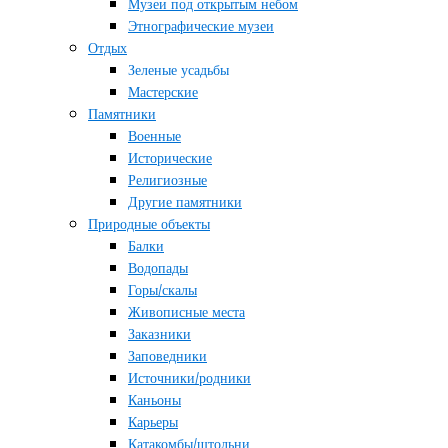
Музеи под открытым небом
Этнографические музеи
Отдых
Зеленые усадьбы
Мастерские
Памятники
Военные
Исторические
Религиозные
Другие памятники
Природные объекты
Балки
Водопады
Горы/скалы
Живописные места
Заказники
Заповедники
Источники/родники
Каньоны
Карьеры
Катакомбы/штольни