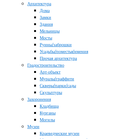
Архитектура
Дома
Замки
Здания
Мельницы
Мосты
Руины/заброшки
Усадьбы/поместья/имения
Прочая архитектура
Градостроительство
Арт-объект
Муралы/граффити
Скверы/парки/сады
Скульптуры
Захоронения
Кладбища
Курганы
Могилы
Музеи
Краеведческие музеи