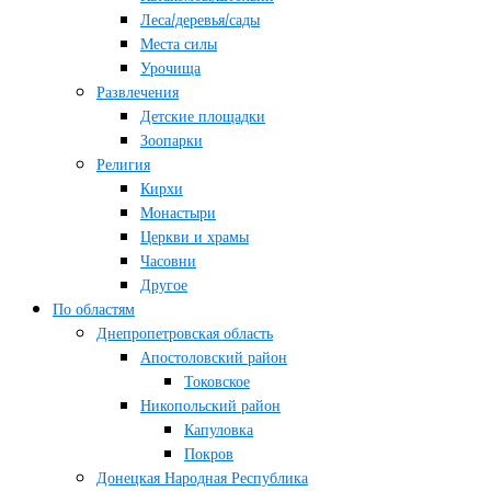
Леса/деревья/сады
Места силы
Урочища
Развлечения
Детские площадки
Зоопарки
Религия
Кирхи
Монастыри
Церкви и храмы
Часовни
Другое
По областям
Днепропетровская область
Апостоловский район
Токовское
Никопольский район
Капуловка
Покров
Донецкая Народная Республика