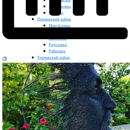
Приазовское
Строгановка
Чкалово
Приморский район
Мануйловка
Набережное
Приморск
Радоловка
Райновка
Токмакский район
Благодатное
Грушевка
Кутузовка
Луговка
Новопрокоповка
Остриковка
Токмак
Снегуровка
Фабричное
Червоногорка
Черниговский район