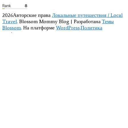
2026Авторские права
Локальные путешествия / Local
Travel
.
Blossom Mommy Blog | Разработана
Темы
Blossom
. На платформе
WordPress
.
Политика
конфиденциальности
НАВЕРХ
Разрешается использование
не более 10%
графических
и текстовых материалов сайта с обязательной прямой
обратной ссылкой на сайт в первом абзаце. Запрещено
копирование координат с целью их размещения в
других информационных источниках.
Любое коммерческое использование материала
разрешается только после письменного соглашения
автора.
Подробнее:
условия использования материалов сайта
ЗАКРЫТЬ