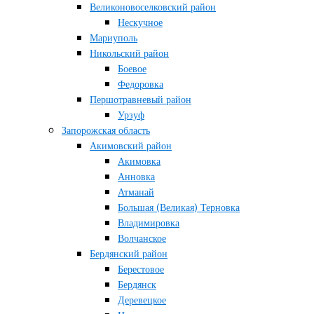
Великоновоселковский район
Нескучное
Мариуполь
Никольский район
Боевое
Федоровка
Першотравневый район
Урзуф
Запорожская область
Акимовский район
Акимовка
Анновка
Атманай
Большая (Великая) Терновка
Владимировка
Волчанское
Бердянский район
Берестовое
Бердянск
Деревецкое