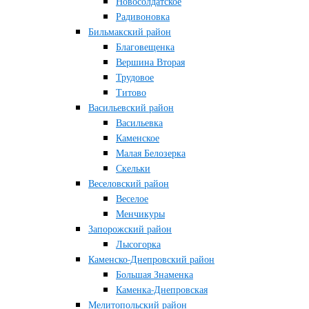
Новосолдатское
Радивоновка
Бильмакский район
Благовещенка
Вершина Вторая
Трудовое
Титово
Васильевский район
Васильевка
Каменское
Малая Белозерка
Скельки
Веселовский район
Веселое
Менчикуры
Запорожский район
Лысогорка
Каменско-Днепровский район
Большая Знаменка
Каменка-Днепровская
Мелитопольский район