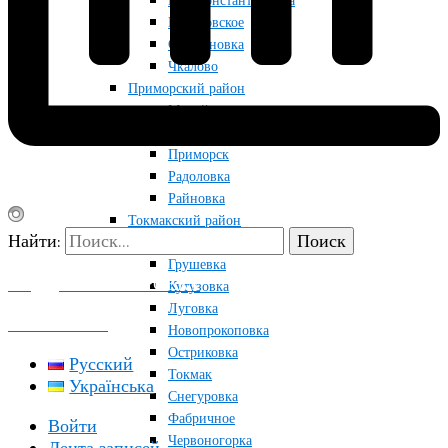
Новоконстантиновка
Приазовское
Строгановка
Чкалово
Приморский район
Мануйловка
Набережное
Приморск
Радоловка
Райновка
Токмакский район
Найти:
Благодатное
Грушевка
ПОДДЕРЖАТЬ ПРОЕКТ
Кутузовка
Луговка
КОНТАКТЫ
Новопрокоповка
Остриковка
Русский
Токмак
Українська
Снегуровка
Фабричное
Войти
Червоногорка