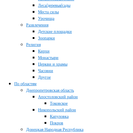
Леса/деревья/сады
Места силы
Урочища
Развлечения
Детские площадки
Зоопарки
Религия
Кирхи
Монастыри
Церкви и храмы
Часовни
Другое
По областям
Днепропетровская область
Апостоловский район
Токовское
Никопольский район
Капуловка
Покров
Донецкая Народная Республика