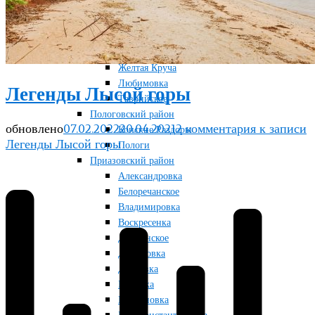
Новосоленое
Терноватое
Терсянка
Ореховский район
Желтая Круча
Любимовка
Легенды Лысой горы
Таврийское
Пологовский район
обновлено
07.02.2022
20.04.2021
2 комментария
к записи
Конские Раздоры
Легенды Лысой горы
Пологи
Приазовский район
Александровка
Белоречанское
Владимировка
Воскресенка
Девнинское
Дмитровка
Дунаевка
Маковка
Марьяновка