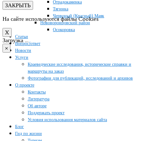
Отрадокаменка
ЗАКРЫТЬ
Тягинка
Червоный (Красный) Маяк
На сайте используются файлы Cookies
Нововоронцовский район
Осокоровка
X
Статьи
Загрузка …
Вопрос/ответ
×
Новости
Услуги
Краеведческие исследования, исторические справки и
маршруты на заказ
Фотографии для публикаций, исследований и архивов
О проекте
Контакты
Литература
Об авторе
Поддержать проект
Условия использования материалов сайта
Блог
Гид по жизни
Туризм