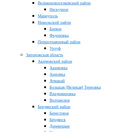
Великоновоселковский район
Нескучное
Мариуполь
Никольский район
Боевое
Федоровка
Першотравневый район
Урзуф
Запорожская область
Акимовский район
Акимовка
Анновка
Атманай
Большая (Великая) Терновка
Владимировка
Волчанское
Бердянский район
Берестовое
Бердянск
Деревецкое