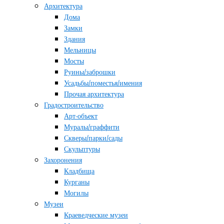
Архитектура
Дома
Замки
Здания
Мельницы
Мосты
Руины/заброшки
Усадьбы/поместья/имения
Прочая архитектура
Градостроительство
Арт-объект
Муралы/граффити
Скверы/парки/сады
Скульптуры
Захоронения
Кладбища
Курганы
Могилы
Музеи
Краеведческие музеи