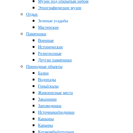
Музеи под открытым небом
Этнографические музеи
Отдых
Зеленые усадьбы
Мастерские
Памятники
Военные
Исторические
Религиозные
Другие памятники
Природные объекты
Балки
Водопады
Горы/скалы
Живописные места
Заказники
Заповедники
Источники/родники
Каньоны
Карьеры
Катакомбы/штольни