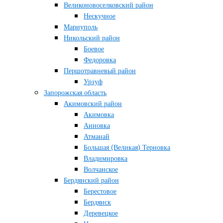
Великоновоселковский район
Нескучное
Мариуполь
Никольский район
Боевое
Федоровка
Першотравневый район
Урзуф
Запорожская область
Акимовский район
Акимовка
Анновка
Атманай
Большая (Великая) Терновка
Владимировка
Волчанское
Бердянский район
Берестовое
Бердянск
Деревецкое