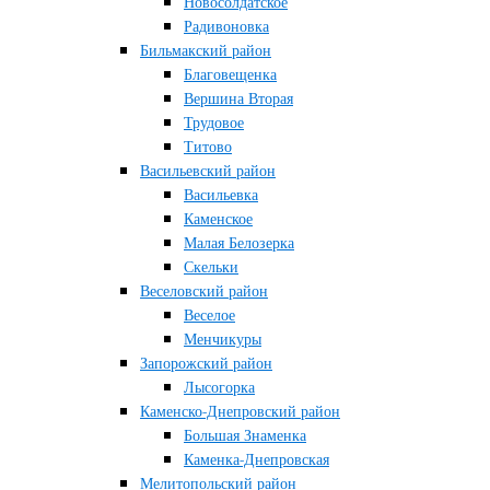
Новосолдатское
Радивоновка
Бильмакский район
Благовещенка
Вершина Вторая
Трудовое
Титово
Васильевский район
Васильевка
Каменское
Малая Белозерка
Скельки
Веселовский район
Веселое
Менчикуры
Запорожский район
Лысогорка
Каменско-Днепровский район
Большая Знаменка
Каменка-Днепровская
Мелитопольский район