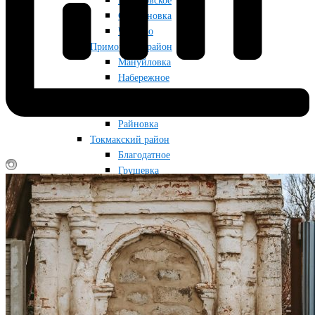
Приазовское
Строгановка
Чкалово
Приморский район
Мануйловка
Набережное
Приморск
Радоловка
Райновка
Токмакский район
Благодатное
Грушевка
Кутузовка
Луговка
Новопрокоповка
Остриковка
Токмак
Снегуровка
Фабричное
Червоногорка
Черниговский район