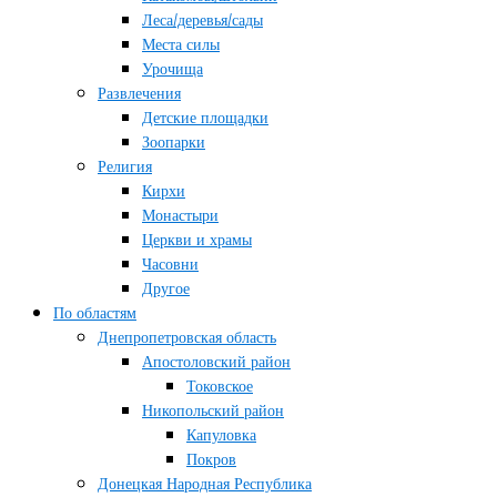
Леса/деревья/сады
Места силы
Урочища
Развлечения
Детские площадки
Зоопарки
Религия
Кирхи
Монастыри
Церкви и храмы
Часовни
Другое
По областям
Днепропетровская область
Апостоловский район
Токовское
Никопольский район
Капуловка
Покров
Донецкая Народная Республика