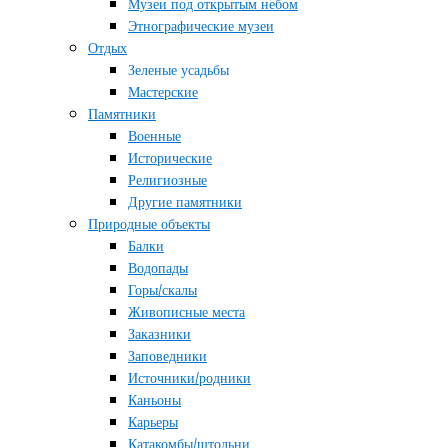
Музеи под открытым небом
Этнографические музеи
Отдых
Зеленые усадьбы
Мастерские
Памятники
Военные
Исторические
Религиозные
Другие памятники
Природные объекты
Балки
Водопады
Горы/скалы
Живописные места
Заказники
Заповедники
Источники/родники
Каньоны
Карьеры
Катакомбы/штольни