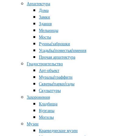
Архитектура
Дома
Замки
Здания
Мельницы
Мосты
Руины/заброшки
Усадьбы/поместья/имения
Прочая архитектура
Градостроительство
Арт-объект
Муралы/граффити
Скверы/парки/сады
Скульптуры
Захоронения
Кладбища
Курганы
Могилы
Музеи
Краеведческие музеи