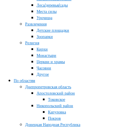
Леса/деревья/сады
Места силы
Урочища
Развлечения
Детские площадки
Зоопарки
Религия
Кирхи
Монастыри
Церкви и храмы
Часовни
Другое
По областям
Днепропетровская область
Апостоловский район
Токовское
Никопольский район
Капуловка
Покров
Донецкая Народная Республика