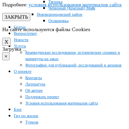
Тягинка
Подробнее:
условия использования материалов сайта
Червоный (Красный) Маяк
Нововоронцовский район
ЗАКРЫТЬ
Осокоровка
Статьи
На сайте используются файлы Cookies
Вопрос/ответ
Новости
X
Услуги
Загрузка …
Краеведческие исследования, исторические справки и
×
маршруты на заказ
Фотографии для публикаций, исследований и архивов
О проекте
Контакты
Литература
Об авторе
Поддержать проект
Условия использования материалов сайта
Блог
Гид по жизни
Туризм