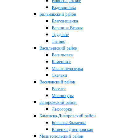
Новосолдатское
Радивоновка
Бильмакский район
Благовещенка
Вершина Вторая
Трудовое
Титово
Васильевский район
Васильевка
Каменское
Малая Белозерка
Скельки
Веселовский район
Веселое
Менчикуры
Запорожский район
Лысогорка
Каменско-Днепровский район
Большая Знаменка
Каменка-Днепровская
Мелитопольский район