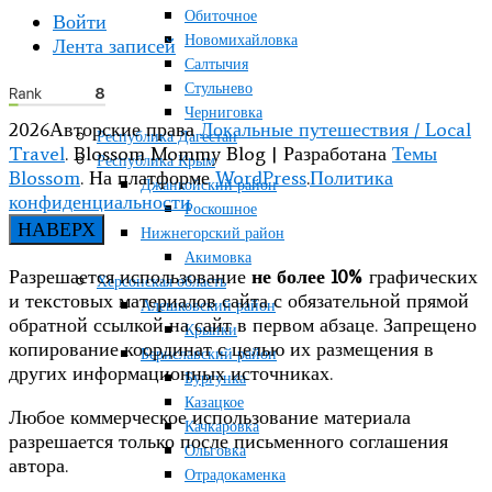
Обиточное
Войти
Новомихайловка
Лента записей
Салтычия
Стульнево
Черниговка
2026Авторские права
Локальные путешествия / Local
Республика Дагестан
Travel
.
Blossom Mommy Blog | Разработана
Темы
Республика Крым
Blossom
. На платформе
WordPress
.
Политика
Джанкойский район
конфиденциальности
Роскошное
НАВЕРХ
Нижнегорский район
Акимовка
Разрешается использование
не более 10%
графических
Херсонская область
и текстовых материалов сайта с обязательной прямой
Алешковский район
обратной ссылкой на сайт в первом абзаце. Запрещено
Крынки
копирование координат с целью их размещения в
Бериславский район
других информационных источниках.
Бургунка
Казацкое
Любое коммерческое использование материала
Качкаровка
разрешается только после письменного соглашения
Ольговка
автора.
Отрадокаменка