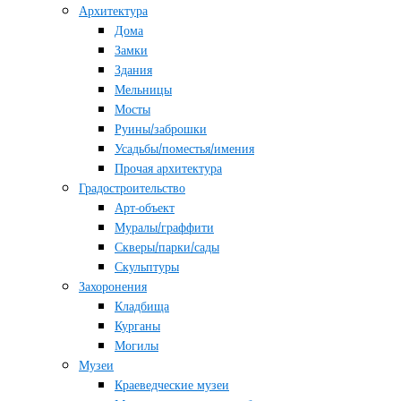
Архитектура
Дома
Замки
Здания
Мельницы
Мосты
Руины/заброшки
Усадьбы/поместья/имения
Прочая архитектура
Градостроительство
Арт-объект
Муралы/граффити
Скверы/парки/сады
Скульптуры
Захоронения
Кладбища
Курганы
Могилы
Музеи
Краеведческие музеи