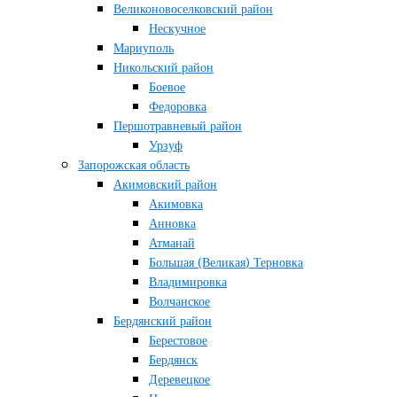
Великоновоселковский район
Нескучное
Мариуполь
Никольский район
Боевое
Федоровка
Першотравневый район
Урзуф
Запорожская область
Акимовский район
Акимовка
Анновка
Атманай
Большая (Великая) Терновка
Владимировка
Волчанское
Бердянский район
Берестовое
Бердянск
Деревецкое