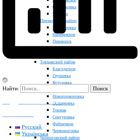
Приазовское
Строгановка
Чкалово
Приморский район
Мануйловка
Набережное
Приморск
Радоловка
Райновка
Токмакский район
Благодатное
Грушевка
Кутузовка
Найти:
Луговка
Новопрокоповка
ПОДДЕРЖАТЬ ПРОЕКТ
Остриковка
Токмак
КОНТАКТЫ
Снегуровка
Фабричное
Русский
Червоногорка
Українська
Черниговский район