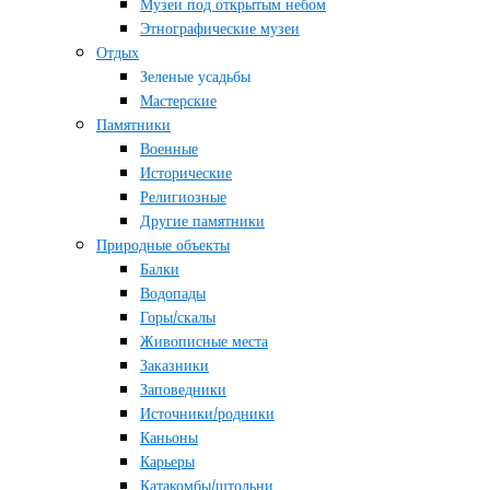
Музеи под открытым небом
Этнографические музеи
Отдых
Зеленые усадьбы
Мастерские
Памятники
Военные
Исторические
Религиозные
Другие памятники
Природные объекты
Балки
Водопады
Горы/скалы
Живописные места
Заказники
Заповедники
Источники/родники
Каньоны
Карьеры
Катакомбы/штольни