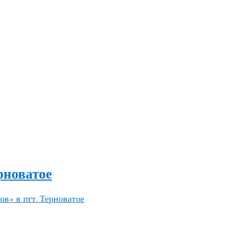
рноватое
в» в пгт. Терноватое