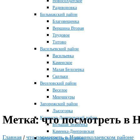
Новосолдатское
Радивоновка
Бильмакский район
Благовещенка
Вершина Вторая
Трудовое
Титово
Васильевский район
Васильевка
Каменское
Малая Белозерка
Скельки
Веселовский район
Веселое
Менчикуры
Запорожский район
Лысогорка
Метка:
что посмотреть в 
Каменско-Днепровский район
Большая Знаменка
Каменка-Днепровская
Главная
/
что посмотреть в Новониколаевском районе
Мелитопольский район