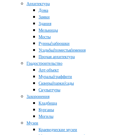
Архитектура
Дома
Замки
Здания
Мельницы
Мосты
Руины/заброшки
Усадьбы/поместья/имения
Прочая архитектура
Градостроительство
Арт-объект
Муралы/граффити
Скверы/парки/сады
Скульптуры
Захоронения
Кладбища
Курганы
Могилы
Музеи
Краеведческие музеи