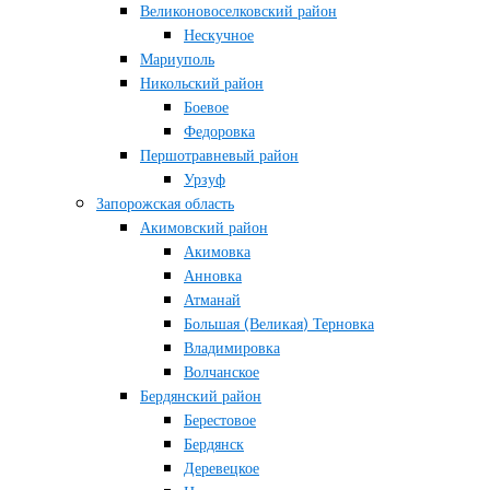
Великоновоселковский район
Нескучное
Мариуполь
Никольский район
Боевое
Федоровка
Першотравневый район
Урзуф
Запорожская область
Акимовский район
Акимовка
Анновка
Атманай
Большая (Великая) Терновка
Владимировка
Волчанское
Бердянский район
Берестовое
Бердянск
Деревецкое