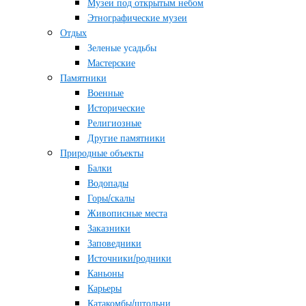
Музеи под открытым небом
Этнографические музеи
Отдых
Зеленые усадьбы
Мастерские
Памятники
Военные
Исторические
Религиозные
Другие памятники
Природные объекты
Балки
Водопады
Горы/скалы
Живописные места
Заказники
Заповедники
Источники/родники
Каньоны
Карьеры
Катакомбы/штольни