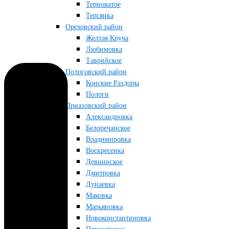
Терноватое
Терсянка
Ореховский район
Желтая Круча
Любимовка
Таврийское
Пологовский район
Конские Раздоры
Пологи
Приазовский район
Александровка
Белоречанское
Владимировка
Воскресенка
Девнинское
Дмитровка
Дунаевка
Маковка
Марьяновка
Новоконстантиновка