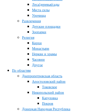
Леса/деревья/сады
Места силы
Урочища
Развлечения
Детские площадки
Зоопарки
Религия
Кирхи
Монастыри
Церкви и храмы
Часовни
Другое
По областям
Днепропетровская область
Апостоловский район
Токовское
Никопольский район
Капуловка
Покров
Донецкая Народная Республика