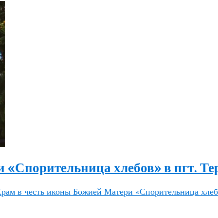
 «Спорительница хлебов» в пгт. Те
рам в честь иконы Божией Матери «Спорительница хлебо