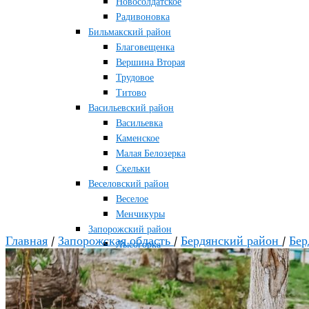
Новосолдатское
Радивоновка
Бильмакский район
Благовещенка
Вершина Вторая
Трудовое
Титово
Васильевский район
Васильевка
Каменское
Малая Белозерка
Скельки
Веселовский район
Веселое
Менчикуры
Запорожский район
Главная
/
Запорожская область
/
Бердянский район
/
Бер
Лысогорка
Каменско-Днепровский район
Большая Знаменка
Каменка-Днепровская
Мелитопольский район