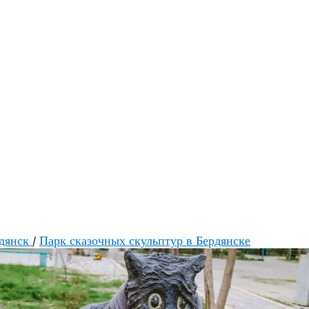
дянск
/
Парк сказочных скульптур в Бердянске