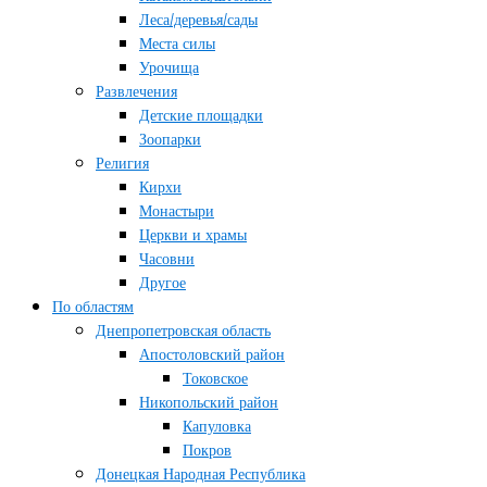
Леса/деревья/сады
Места силы
Урочища
Развлечения
Детские площадки
Зоопарки
Религия
Кирхи
Монастыри
Церкви и храмы
Часовни
Другое
По областям
Днепропетровская область
Апостоловский район
Токовское
Никопольский район
Капуловка
Покров
Донецкая Народная Республика