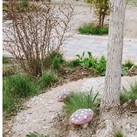
Астраханка
Высокое
Заречное
Константиновка
Мелитополь
Мордвиновка
Новопилиповка
Орлово
Садовое
Светлодолинское
Спасское
Старобогдановка
Терпенье
Тихоновка
Михайловский район
Братское
Зразковое
Марьяновка
Плодородное
Новониколаевский район