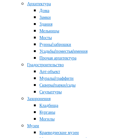
Архитектура
Дома
Замки
Здания
Мельницы
Мосты
Руины/заброшки
Усадьбы/поместья/имения
Прочая архитектура
Градостроительство
Арт-объект
Муралы/граффити
Скверы/парки/сады
Скульптуры
Захоронения
Кладбища
Курганы
Могилы
Музеи
Краеведческие музеи