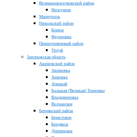
Великоновоселковский район
Нескучное
Мариуполь
Никольский район
Боевое
Федоровка
Першотравневый район
Урзуф
Запорожская область
Акимовский район
Акимовка
Анновка
Атманай
Большая (Великая) Терновка
Владимировка
Волчанское
Бердянский район
Берестовое
Бердянск
Деревецкое