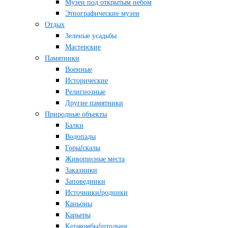
Музеи под открытым небом
Этнографические музеи
Отдых
Зеленые усадьбы
Мастерские
Памятники
Военные
Исторические
Религиозные
Другие памятники
Природные объекты
Балки
Водопады
Горы/скалы
Живописные места
Заказники
Заповедники
Источники/родники
Каньоны
Карьеры
Катакомбы/штольни