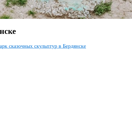
нске
арк сказочных скульптур в Бердянске