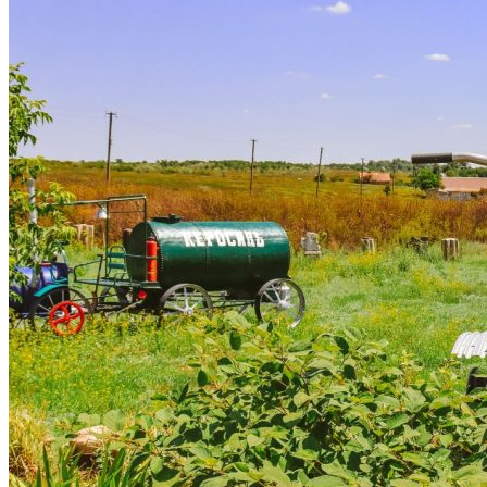
Астраханка
Высокое
Заречное
Константиновка
Мелитополь
Мордвиновка
Новопилиповка
Орлово
Садовое
Светлодолинское
Спасское
Старобогдановка
Терпенье
Тихоновка
Михайловский район
Братское
Зразковое
Марьяновка
Плодородное
Новониколаевский район