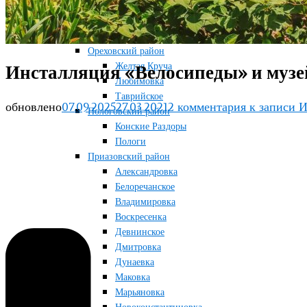
Новосоленое
Терноватое
Терсянка
Ореховский район
Желтая Круча
Инсталляция «Велосипеды» и музе
Любимовка
Таврийское
обновлено
07.09.2025
27.03.2021
2 комментария
к записи И
Пологовский район
Конские Раздоры
Пологи
Приазовский район
Александровка
Белоречанское
Владимировка
Воскресенка
Девнинское
Дмитровка
Дунаевка
Маковка
Марьяновка