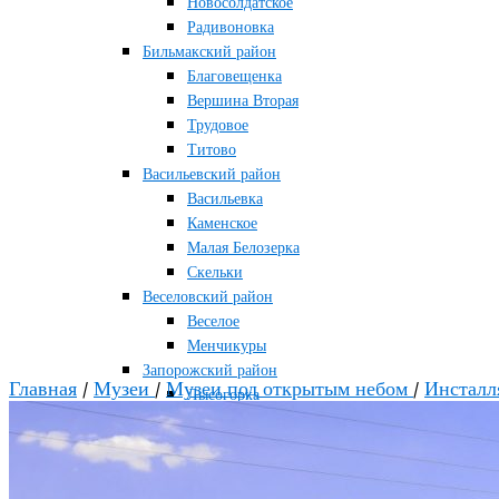
Новосолдатское
Радивоновка
Бильмакский район
Благовещенка
Вершина Вторая
Трудовое
Титово
Васильевский район
Васильевка
Каменское
Малая Белозерка
Скельки
Веселовский район
Веселое
Менчикуры
Запорожский район
Главная
/
Музеи
/
Музеи под открытым небом
/
Инсталл
Лысогорка
Каменско-Днепровский район
Большая Знаменка
Каменка-Днепровская
Мелитопольский район