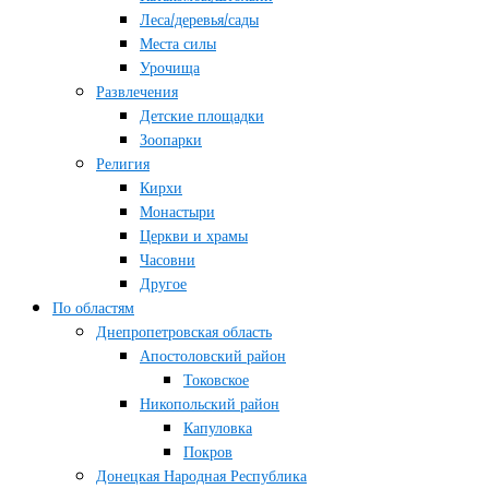
Леса/деревья/сады
Места силы
Урочища
Развлечения
Детские площадки
Зоопарки
Религия
Кирхи
Монастыри
Церкви и храмы
Часовни
Другое
По областям
Днепропетровская область
Апостоловский район
Токовское
Никопольский район
Капуловка
Покров
Донецкая Народная Республика