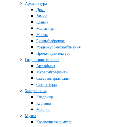
Архитектура
Дома
Замки
Здания
Мельницы
Мосты
Руины/заброшки
Усадьбы/поместья/имения
Прочая архитектура
Градостроительство
Арт-объект
Муралы/граффити
Скверы/парки/сады
Скульптуры
Захоронения
Кладбища
Курганы
Могилы
Музеи
Краеведческие музеи