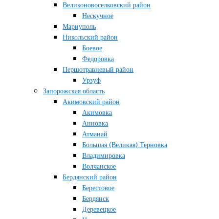
Великоновоселковский район
Нескучное
Мариуполь
Никольский район
Боевое
Федоровка
Першотравневый район
Урзуф
Запорожская область
Акимовский район
Акимовка
Анновка
Атманай
Большая (Великая) Терновка
Владимировка
Волчанское
Бердянский район
Берестовое
Бердянск
Деревецкое