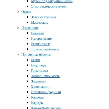
Музеи под открытым небом
Этнографические музеи
Отдых
Зеленые усадьбы
Мастерские
Памятники
Военные
Исторические
Религиозные
Другие памятники
Природные объекты
Балки
Водопады
Горы/скалы
Живописные места
Заказники
Заповедники
Источники/родники
Каньоны
Карьеры
Катакомбы/штольни