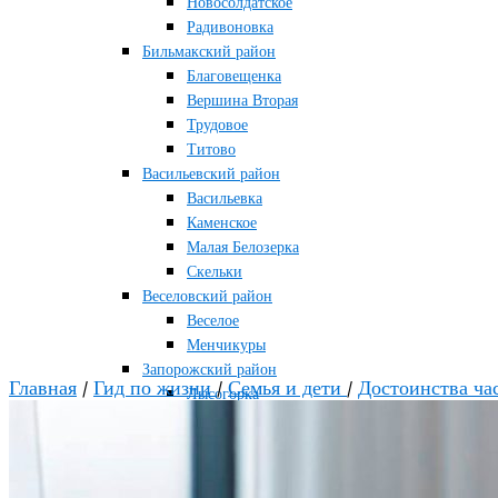
Новосолдатское
Радивоновка
Бильмакский район
Благовещенка
Вершина Вторая
Трудовое
Титово
Васильевский район
Васильевка
Каменское
Малая Белозерка
Скельки
Веселовский район
Веселое
Менчикуры
Запорожский район
Главная
/
Гид по жизни
/
Семья и дети
/
Достоинства ча
Лысогорка
Каменско-Днепровский район
Большая Знаменка
Каменка-Днепровская
Мелитопольский район