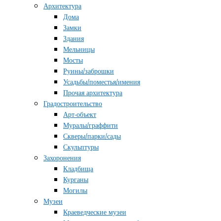
Архитектура
Дома
Замки
Здания
Мельницы
Мосты
Руины/заброшки
Усадьбы/поместья/имения
Прочая архитектура
Градостроительство
Арт-объект
Муралы/граффити
Скверы/парки/сады
Скульптуры
Захоронения
Кладбища
Курганы
Могилы
Музеи
Краеведческие музеи