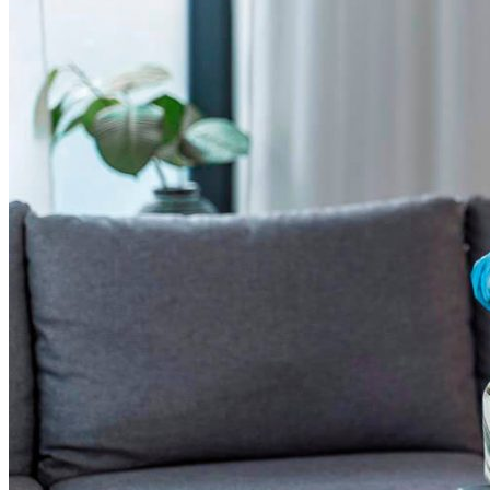
Астраханка
Высокое
Заречное
Константиновка
Мелитополь
Мордвиновка
Новопилиповка
Орлово
Садовое
Светлодолинское
Спасское
Старобогдановка
Терпенье
Тихоновка
Михайловский район
Братское
Зразковое
Марьяновка
Плодородное
Новониколаевский район