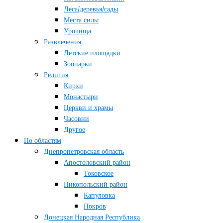
Леса/деревья/сады
Места силы
Урочища
Развлечения
Детские площадки
Зоопарки
Религия
Кирхи
Монастыри
Церкви и храмы
Часовни
Другое
По областям
Днепропетровская область
Апостоловский район
Токовское
Никопольский район
Капуловка
Покров
Донецкая Народная Республика