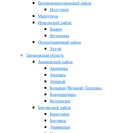
Великоновоселковский район
Нескучное
Мариуполь
Никольский район
Боевое
Федоровка
Першотравневый район
Урзуф
Запорожская область
Акимовский район
Акимовка
Анновка
Атманай
Большая (Великая) Терновка
Владимировка
Волчанское
Бердянский район
Берестовое
Бердянск
Деревецкое